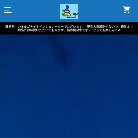
業界初！のオルゴナイトインシュレーターでございます♪ 現在人気殺到中なので、通常より
納品にお時間いただいております。新作開発中です♪ どうぞお楽しみに💕